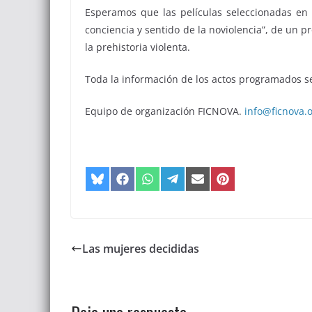
Esperamos que las películas seleccionadas en 
conciencia y sentido de la noviolencia”, de un 
la prehistoria violenta.
Toda la información de los actos programados se
Equipo de organización FICNOVA.
info@ficnova.
Compartir
Compartir
Compartir
Compartir
Compartir
Compartir
en
en
en
en
en
en
Bluesky
Facebook
WhatsApp
Telegram
Email
Pinterest
Las mujeres decididas