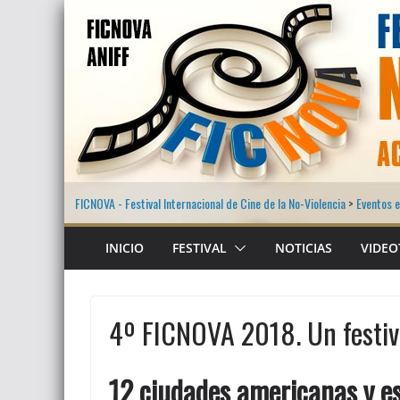
Saltar
al
contenido
FICNOVA - Festival Internacional de Cine de la No-Violencia
>
Eventos e
INICIO
FESTIVAL
NOTICIAS
VIDEO
4º FICNOVA 2018. Un festiva
12 ciudades americanas y e