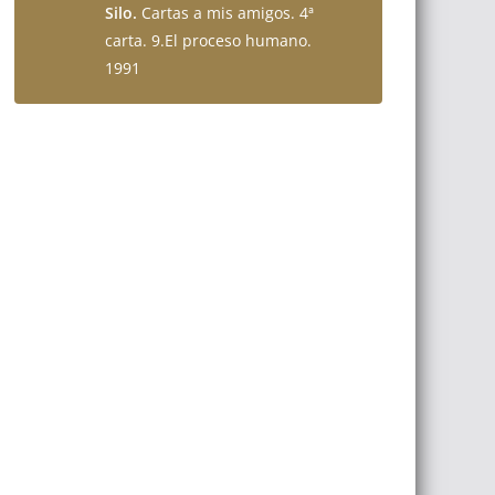
Silo.
Cartas a mis amigos. 4ª
carta. 9.El proceso humano.
1991