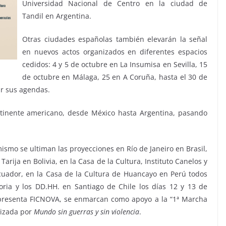
Universidad Nacional de Centro en la ciudad de
Tandil en Argentina.
Otras ciudades españolas también elevarán la señal
en nuevos actos organizados en diferentes espacios
cedidos: 4 y 5 de octubre en La Insumisa en Sevilla, 15
de octubre en Málaga, 25 en A Coruña, hasta el 30 de
ar sus agendas.
ntinente americano, desde México hasta Argentina, pasando
smo se ultiman las proyecciones en Río de Janeiro en Brasil,
arija en Bolivia, en la Casa de la Cultura, Instituto Canelos y
cuador, en la Casa de la Cultura de Huancayo en Perú todos
ria y los DD.HH. en Santiago de Chile los días 12 y 13 de
 presenta FICNOVA, se enmarcan como apoyo a la “1ª Marcha
nizada por
Mundo sin guerras y sin violencia
.