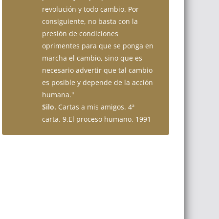
revolución y todo cambio. Por
consiguiente, no basta con la
presión de condiciones
oprimentes para que se ponga en
marcha el cambio, sino que es
necesario advertir que tal cambio
es posible y depende de la acción
humana."
Silo.
Cartas a mis amigos. 4ª
carta. 9.El proceso humano. 1991