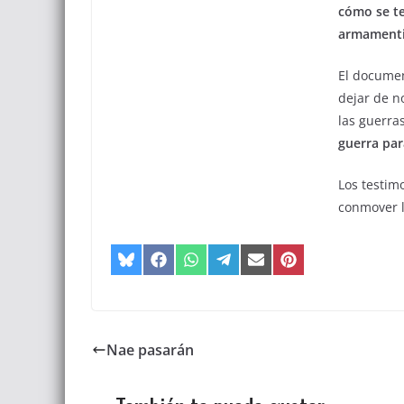
cómo se te
armamenti
El documen
dejar de n
las guerras
guerra para
Los testim
conmover l
Nae pasarán