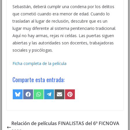
Sebastián, deberá cumplir una condena por los delitos
que cometió cuando era menor de edad. Cuando lo
trasladan al lugar de reclusión, descubre que es un
lugar muy diferente al sistema penitenciario tradicional.
Aquí no hay armas, rejas ni celdas. Las puertas siguen
abiertas y las autoridades son docentes, trabajadoras
sociales y psicólogas.
Ficha completa de la película
Comparte esta entrada:
Compartir
Compartir
Compartir
Compartir
Compartir
Compartir
en
en
en
en
en
en
Bluesky
Facebook
WhatsApp
Telegram
Email
Pinterest
Relación de películas FINALISTAS del 6º FICNOVA