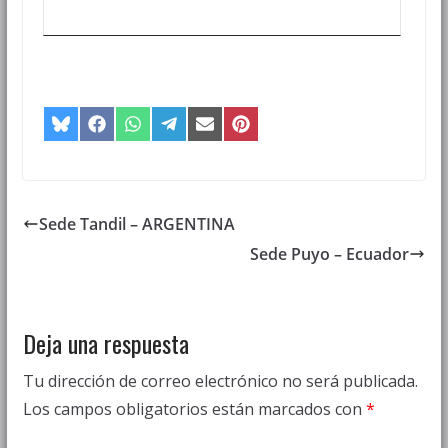
Compartir
Compartir
Compartir
Compartir
Compartir
Compartir
en
en
en
en
en
en
Bluesky
Facebook
WhatsApp
Telegram
Email
Pinterest
Sede Tandil – ARGENTINA
Sede Puyo – Ecuador
Deja una respuesta
Tu dirección de correo electrónico no será publicada.
Los campos obligatorios están marcados con
*