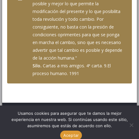
posible y mejor lo que permite la
modificación del presente y lo que posibilita
toda revolución y todo cambio. Por
consiguiente, no basta con la presión de
condiciones oprimentes para que se ponga
en marcha el cambio, sino que es necesario
advertir que tal cambio es posible y depende
de la acción humana."
Silo.
Cartas a mis amigos. 4ª carta. 9.El
proceso humano. 1991
Usamos cookies para asegurar que te damos la mejor
Copyright © 2026
FICNOVA – Festival Internacional de Cine
experiencia en nuestra web. Si continúas usando este sitio,
asumiremos que estás de acuerdo con ello.
de la No-Violencia
. Todos los derechos reservados.
Tema:
ColorMag
por ThemeGrill. Funciona con
WordPress
.
Aceptar