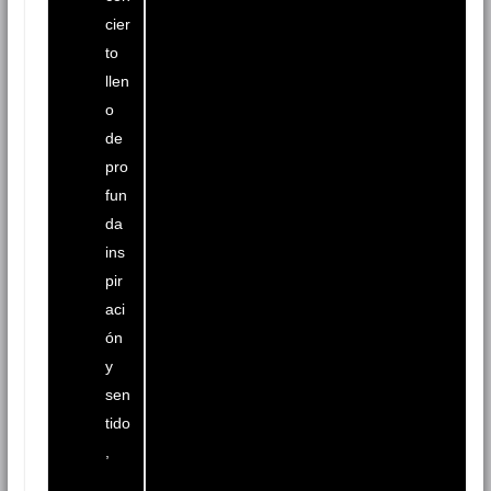
cier
to
llen
o
de
pro
fun
da
ins
pir
aci
ón
y
sen
tido
,