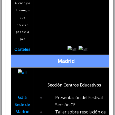
Allende y a
los amgos
que
hicieron
posible la
gala
Carteles
Madrid
Sección Centros Educativos
Gala
Presentación del Festival –
Sede de
Sección CE
Madrid
Taller sobre resolución de