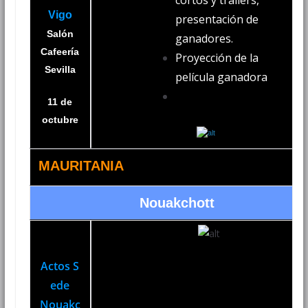
cortos y trailers,
Vigo
presentación de
Salón
ganadores.
Cafeería
Proyección de la
Sevilla
película ganadora
11 de
octubre
MAURITANIA
Nouakchott
Actos S
ede
Nouakc