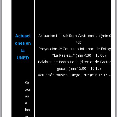
Actuación teatral: Ruth Castruonovo (min 0:00
Actuaci
4:
30)
ones en
Proyección 4º Concurso Internac. de Fotografí
la
"La Paz es…" (min 4:30 – 15:00)
UNED
Palabras de Pedro Loeb (director de Factoría d
guión) (min 15:00 – 16:15)
Actuación musical: Diego Cruz (min 16:15 – fina
Gr
aci
as
a
los
arti