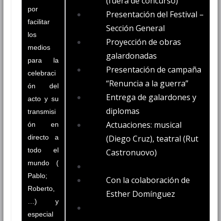
(fuera de concurso)
por
Presentación del Festival –
facilitar
Sección General
los
Proyección de obras
medios
galardonadas
para la
Presentación de campaña
celebraci
“Renuncia a la guerra”
ón del
Entrega de galardones y
acto y su
diplomas
transmisi
Actuaciones: musical
ón en
directo a
(Diego Cruz), teatral (Rut
todo el
Castronuovo)
mundo (
Pablo;
Con la colaboración de
Roberto,
Esther Domínguez
…) y
especial