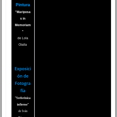
Pintura
"Mariposa
s in
Memoriam
"
de Lola
Olalla
Exposici
ón de
Fotogra
fía
"
Srebrénica
"
infierno
de Iván