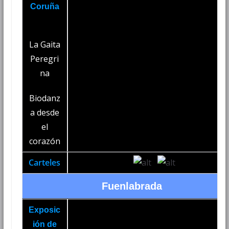
Coruña
La Gaita
Peregri
na
Biodanz
a desde
el
corazón
Carteles
Fuenlabrada
Exposic
ión de