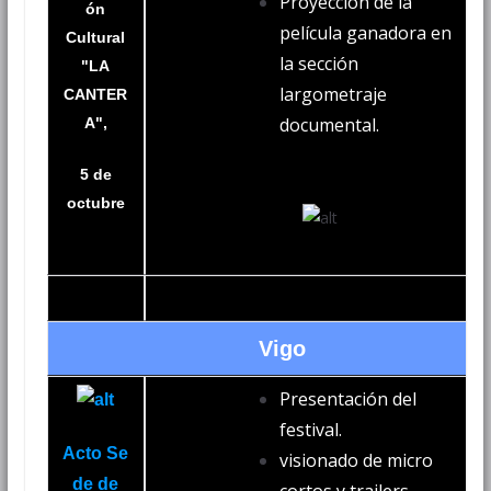
Proyección de la
ón
película ganadora en
Cultural
la sección
"LA
largometraje
CANTER
documental.
A",
5 de
octubre
Vigo
Presentación del
festival.
Acto Se
visionado de micro
de de