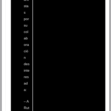
sta
s
por
su
col
ab
ora
ció
n
des
inte
res
ad
a:
– A
Rut