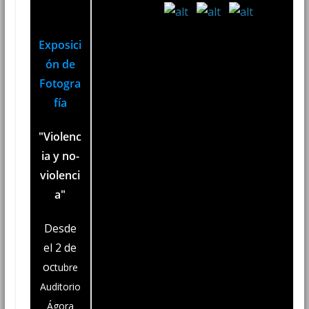
Exposici
ón de
Fotogra
fía
"Violenc
ia y no-
violenci
a"
Desde
el 2 de
oc
tubre
Auditorio
Ágora