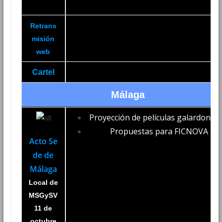
Retrans
misión
web
Cartel
Málaga
Proyección de películas galardonad
Propuestas para FICNOVA 20
Acto Se
de de
Málaga
Local de
MSGySV
11 de
octubre