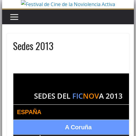
Saltar
al
contenido
Sedes 2013
SEDES DEL
FIC
NOV
A
2013
ESPAÑA
A Coruña