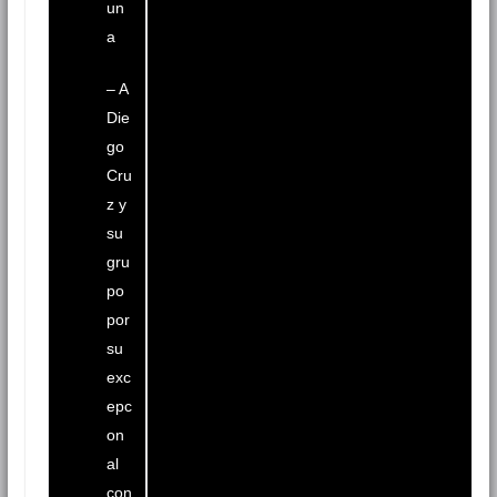
un
a
– A
Die
go
Cru
z y
su
gru
po
por
su
exc
epc
on
al
con