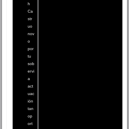
h
Ca
str
uo
nov
o
por
tu
sob
ervi
a
act
uac
ión
tan
op
ort