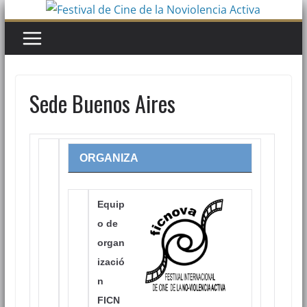
Saltar
al
contenido
Sede Buenos Aires
ORGANIZA
Equip
o de
organ
izació
n
FICN