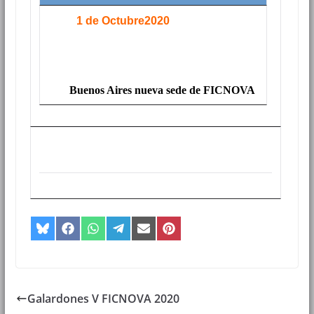
1 de Octubre2020
Buenos Aires nueva sede de FICNOVA
Compartir
Compartir
Compartir
Compartir
Compartir
Compartir
en
en
en
en
en
en
Bluesky
Facebook
WhatsApp
Telegram
Email
Pinterest
Galardones V FICNOVA 2020