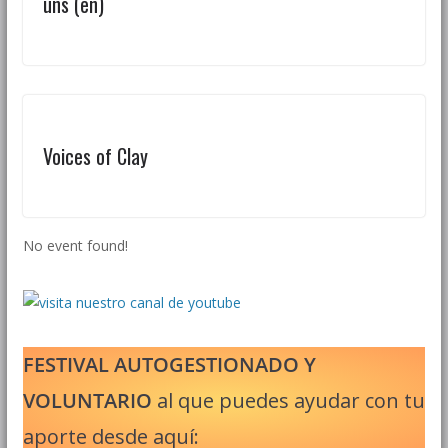
üns (en)
Voices of Clay
No event found!
FESTIVAL AUTOGESTIONADO Y
VOLUNTARIO
al que puedes ayudar con tu
aporte desde aquí: