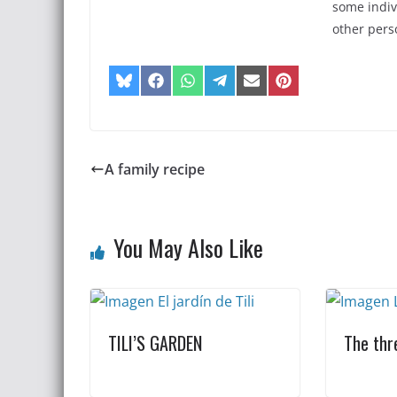
some indiv
other pers
A family recipe
You May Also Like
TILI’S GARDEN
The thr