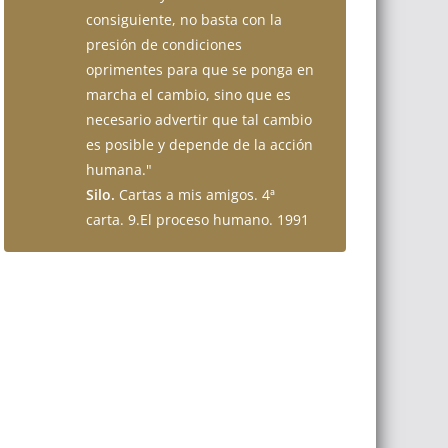
consiguiente, no basta con la
presión de condiciones
oprimentes para que se ponga en
marcha el cambio, sino que es
necesario advertir que tal cambio
es posible y depende de la acción
humana."
Silo.
Cartas a mis amigos. 4ª
carta. 9.El proceso humano. 1991