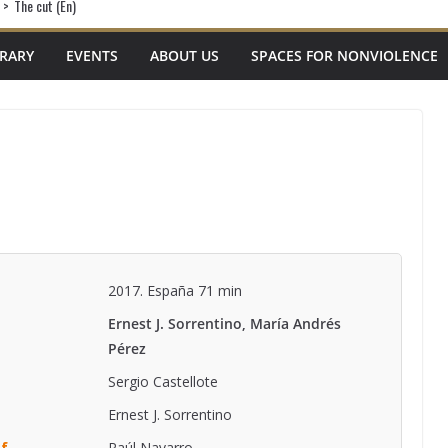
>
The cut (En)
BRARY
EVENTS
ABOUT US
SPACES FOR NONVIOLENCE
2017. España 71 min
Ernest J. Sorrentino, María Andrés
Pérez
Sergio Castellote
Ernest J. Sorrentino
of
Raúl Navarro