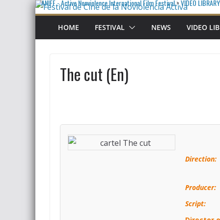
ANIFF - Active Nonviolence International Film Festival
>
VIDEO LIBRARY
HOME
FESTIVAL
NEWS
VIDEO LI
The cut (En)
Direction:
Producer:
Script:
Director 